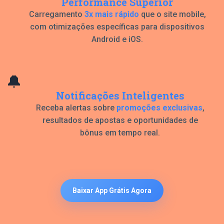
Performance Superior
Carregamento
3x mais rápido
que o site mobile,
com otimizações específicas para dispositivos
Android e iOS.
🔔
Notificações Inteligentes
Receba alertas sobre
promoções exclusivas
,
resultados de apostas e oportunidades de
bônus em tempo real.
Baixar App Grátis Agora