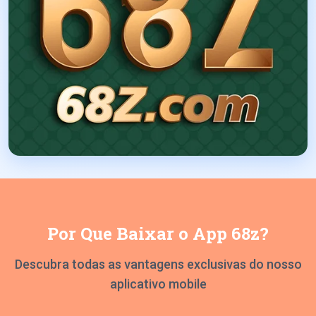
Por Que Baixar o App 68z?
Descubra todas as vantagens exclusivas do nosso
aplicativo mobile