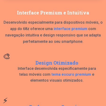
Interface Premium e Intuitiva
Desenvolvido especialmente para dispositivos móveis, o
app do 68z oferece uma
interface premium
com
navegação intuitiva e design responsivo que se adapta
perfeitamente ao seu smartphone.
🎨
Design Otimizado
Interface desenvolvida especificamente para
telas móveis com
tema escuro premium
e
elementos visuais otimizados.
⚡