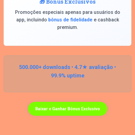
🎁 Bônus Exclusivos
Promoções especiais apenas para usuários do
app, incluindo
bônus de fidelidade
e cashback
premium.
500.000+ downloads
•
4.7★ avaliação
•
99.9% uptime
Baixar e Ganhar Bônus Exclusivo