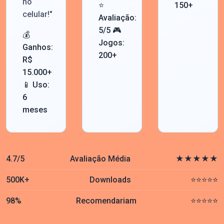
no
⭐
150+
celular!"
Avaliação:
5/5
🎮
💰
Jogos:
Ganhos:
200+
R$
15.000+
📱 Uso:
6
meses
4.7/5
Avaliação Média
★★★★★
500K+
Downloads
⭐⭐⭐⭐⭐
98%
Recomendariam
⭐⭐⭐⭐⭐