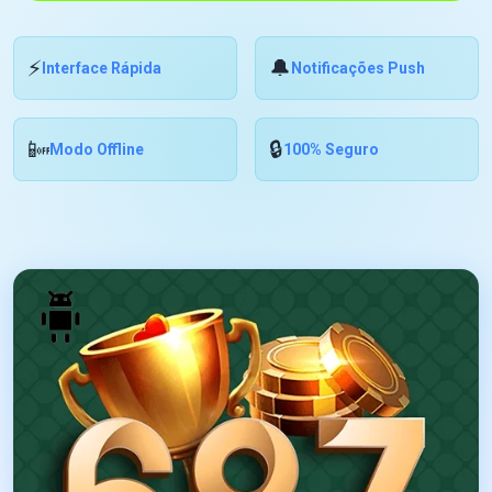
⚡
🔔
Interface Rápida
Notificações Push
📴
🔒
Modo Offline
100% Seguro