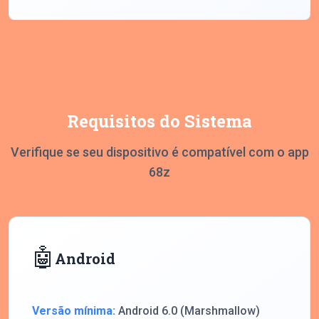
Requisitos do Sistema
Verifique se seu dispositivo é compatível com o app
68z
🤖
Android
Versão mínima:
Android 6.0 (Marshmallow)