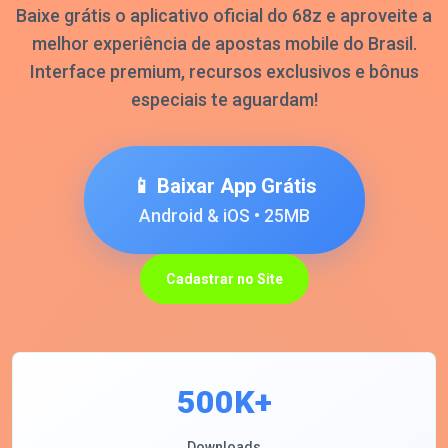
Baixe grátis o aplicativo oficial do 68z e aproveite a
melhor experiência de apostas mobile do Brasil.
Interface premium, recursos exclusivos e bônus
especiais te aguardam!
📱 Baixar App Grátis
Android & iOS • 25MB
Cadastrar no Site
500K+
Downloads