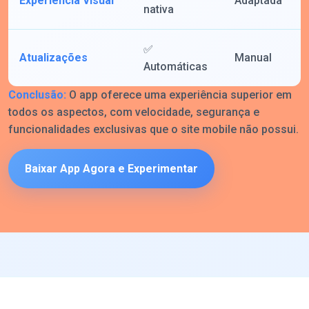
Experiência Visual
Adaptada
nativa
✅
Atualizações
Manual
Automáticas
Conclusão:
O app oferece uma experiência superior em
todos os aspectos, com velocidade, segurança e
funcionalidades exclusivas que o site mobile não possui.
Baixar App Agora e Experimentar