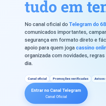
tudo em te
No canal oficial do
Telegram do 6
comunicados importantes, campanh
segurança em formato direto e fáci
apoio para quem joga
cassino onli
organizada com novidades, regras 
dia.
Canal oficial
Promoções verificadas
Avisos
Entrar no Canal Telegram
Canal Oficial