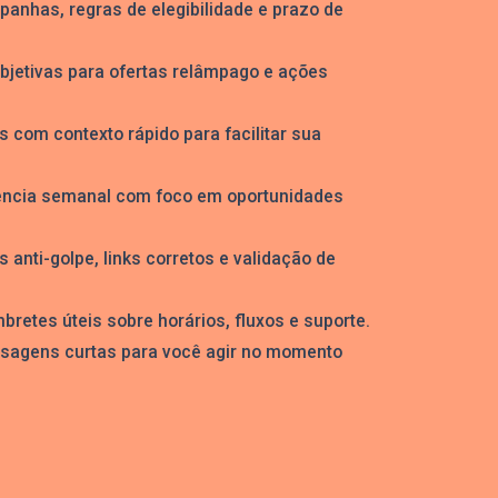
anhas, regras de elegibilidade e prazo de
jetivas para ofertas relâmpago e ações
 com contexto rápido para facilitar sua
ncia semanal com foco em oportunidades
s anti-golpe, links corretos e validação de
bretes úteis sobre horários, fluxos e suporte.
agens curtas para você agir no momento