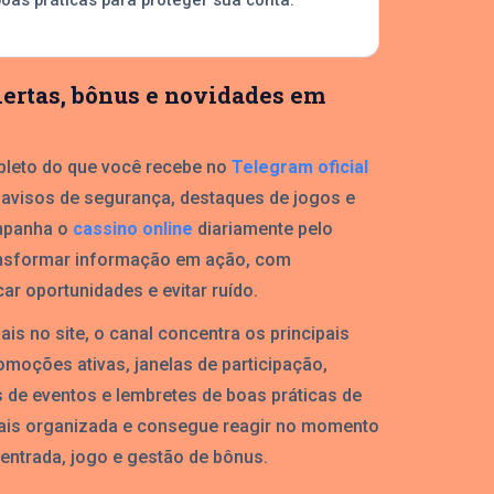
alertas, bônus e novidades em
leto do que você recebe no
Telegram oficial
 avisos de segurança, destaques de jogos e
mpanha o
cassino online
diariamente pelo
ransformar informação em ação, com
ar oportunidades e evitar ruído.
s no site, o canal concentra os principais
moções ativas, janelas de participação,
 de eventos e lembretes de boas práticas de
ais organizada e consegue reagir no momento
 entrada, jogo e gestão de bônus.