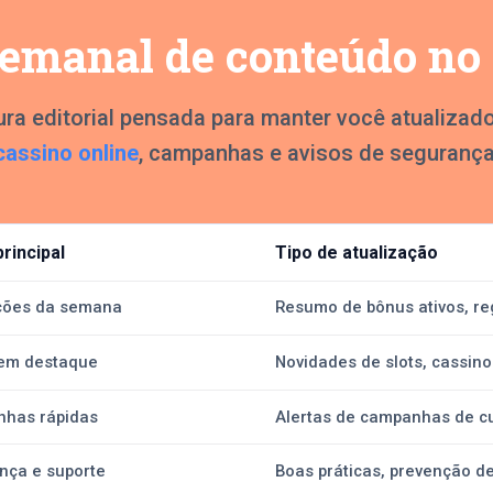
emanal de conteúdo no
ura editorial pensada para manter você atualizad
cassino online
, campanhas e avisos de segurança
rincipal
Tipo de atualização
ões da semana
Resumo de bônus ativos, reg
em destaque
Novidades de slots, cassino
has rápidas
Alertas de campanhas de c
nça e suporte
Boas práticas, prevenção de