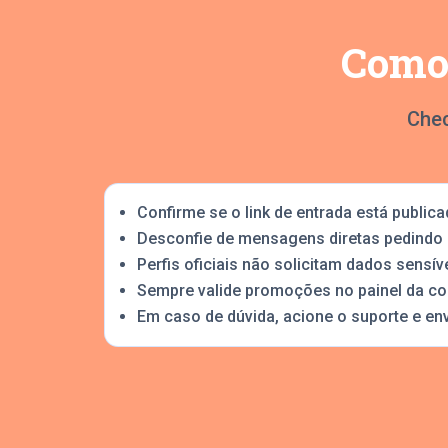
Como 
Chec
Confirme se o link de entrada está publica
Desconfie de mensagens diretas pedindo 
Perfis oficiais não solicitam dados sensív
Sempre valide promoções no painel da cont
Em caso de dúvida, acione o suporte e envi