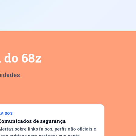
 do 68z
nidades
AVISOS
Comunicados de segurança
lertas sobre links falsos, perfis não oficiais e
boas práticas para proteger sua conta.