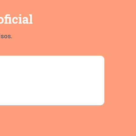
ficial
lsos.