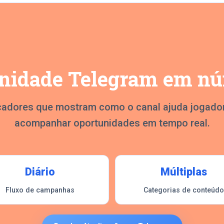
idade Telegram em n
cadores que mostram como o canal ajuda jogado
acompanhar oportunidades em tempo real.
Diário
Múltiplas
Fluxo de campanhas
Categorias de conteúd