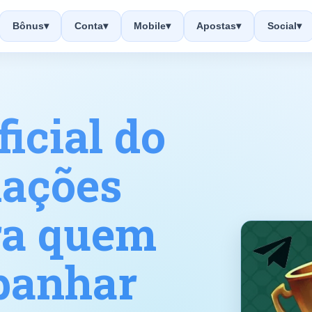
Bônus
▾
Conta
▾
Mobile
▾
Apostas
▾
Social
▾
icial do
mações
ra quem
panhar