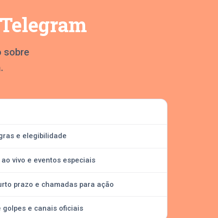
 Telegram
o sobre
.
ras e elegibilidade
 ao vivo e eventos especiais
urto prazo e chamadas para ação
 golpes e canais oficiais