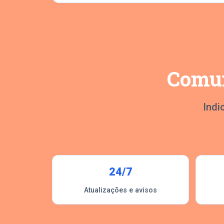
Comun
Indi
24/7
Atualizações e avisos