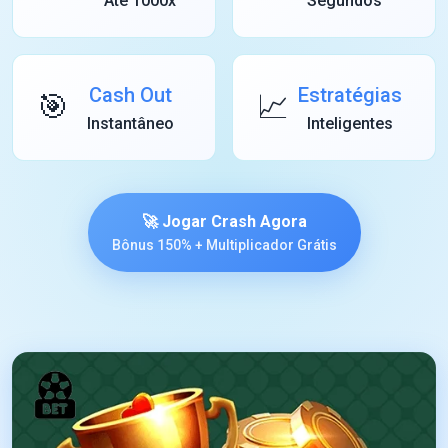
Até 1000x
Segundos
Cash Out
Estratégias
🎯
📈
Instantâneo
Inteligentes
🚀 Jogar Crash Agora
Bônus 150% + Multiplicador Grátis