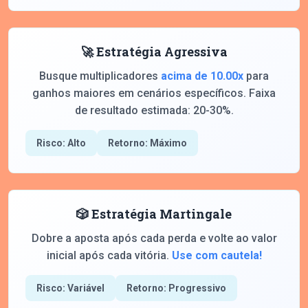
🚀 Estratégia Agressiva
Busque multiplicadores
acima de 10.00x
para
ganhos maiores em cenários específicos. Faixa
de resultado estimada: 20-30%.
Risco: Alto
Retorno: Máximo
🎲 Estratégia Martingale
Dobre a aposta após cada perda e volte ao valor
inicial após cada vitória.
Use com cautela!
Risco: Variável
Retorno: Progressivo