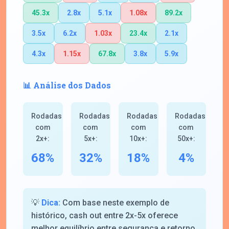
45.3x
2.8x
5.1x
1.08x
89.2x
3.5x
6.2x
1.03x
23.4x
2.1x
4.3x
1.15x
67.8x
3.8x
5.9x
📊 Análise dos Dados
Rodadas
Rodadas
Rodadas
Rodadas
com
com
com
com
2x+:
5x+:
10x+:
50x+:
68%
32%
18%
4%
💡
Dica:
Com base neste exemplo de
histórico, cash out entre 2x-5x oferece
melhor equilíbrio entre segurança e retorno.