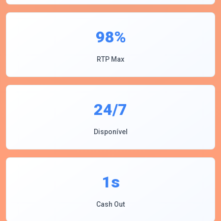
98%
RTP Max
24/7
Disponível
1s
Cash Out