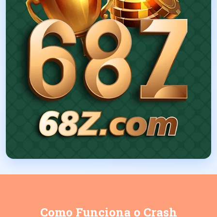
Como Funciona o Crash