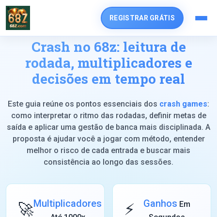
REGISTRAR GRÁTIS
Crash no 68z: leitura de
rodada, multiplicadores e
decisões em tempo real
Este guia reúne os pontos essenciais dos
crash games
:
como interpretar o ritmo das rodadas, definir metas de
saída e aplicar uma gestão de banca mais disciplinada. A
proposta é ajudar você a jogar com método, entender
melhor o risco de cada entrada e buscar mais
consistência ao longo das sessões.
Multiplicadores
Ganhos
Em
🚀
⚡