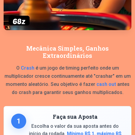
Mecânica Simples, Ganhos
Extraordinários
O
Crash
é um jogo de timing perfeito onde um
multiplicador cresce continuamente até "crashar" em um
momento aleatório. Seu objetivo é fazer
cash out
antes
do crash para garantir seus ganhos multiplicados.
Faça sua Aposta
1
Escolha o valor da sua aposta antes do
início da rodada.
Mínimo R$ 1, máximo R$