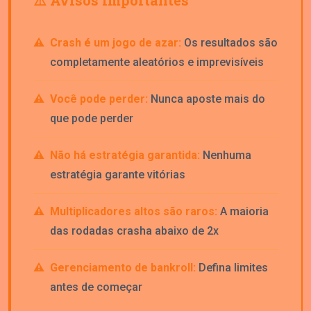
⚠️ Avisos Importantes
Crash é um jogo de azar:
Os resultados são
completamente aleatórios e imprevisíveis
Você pode perder:
Nunca aposte mais do
que pode perder
Não há estratégia garantida:
Nenhuma
estratégia garante vitórias
Multiplicadores altos são raros:
A maioria
das rodadas crasha abaixo de 2x
Gerenciamento de bankroll:
Defina limites
antes de começar