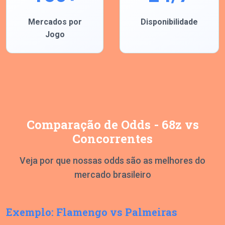
Mercados por
Disponibilidade
Jogo
Comparação de Odds - 68z vs
Concorrentes
Veja por que nossas odds são as melhores do
mercado brasileiro
Exemplo: Flamengo vs Palmeiras