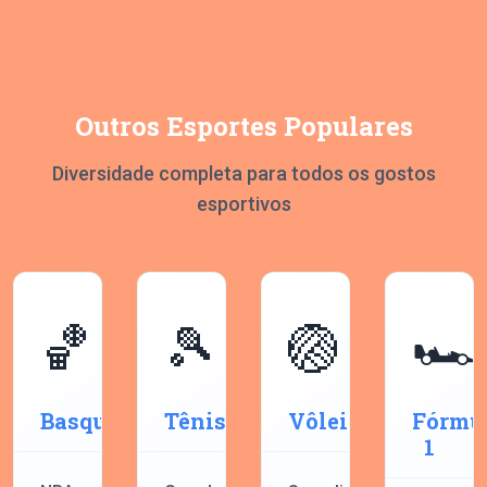
Outros Esportes Populares
Diversidade completa para todos os gostos
esportivos
🏀
🎾
🏐
🏎️
Basquete
Tênis
Vôlei
Fórmu
1