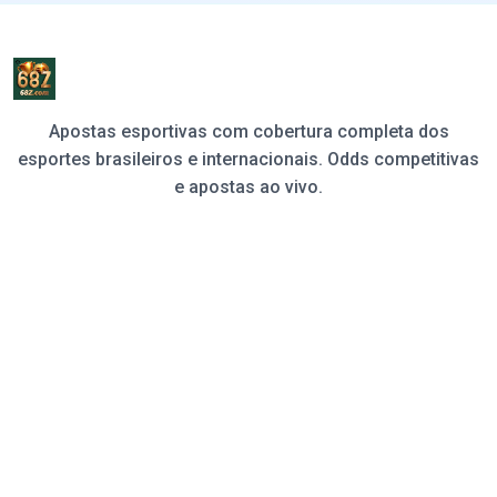
Apostas esportivas com cobertura completa dos
esportes brasileiros e internacionais. Odds competitivas
e apostas ao vivo.
Esportes
Todos os Esportes
Futebol
Basquete
Tênis
Ao Vivo