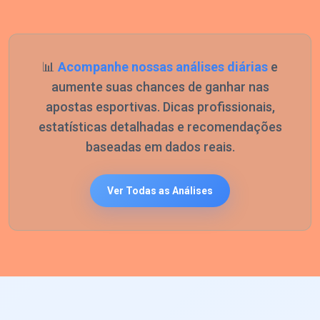
📊
Acompanhe nossas análises diárias
e
aumente suas chances de ganhar nas
apostas esportivas. Dicas profissionais,
estatísticas detalhadas e recomendações
baseadas em dados reais.
Ver Todas as Análises