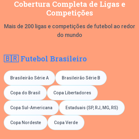
Cobertura Completa de Ligas e
Competições
Mais de 200 ligas e competições de futebol ao redor
do mundo
🇧🇷 Futebol Brasileiro
Brasileirão Série A
Brasileirão Série B
Copa do Brasil
Copa Libertadores
Copa Sul-Americana
Estaduais (SP, RJ, MG, RS)
Copa Nordeste
Copa Verde