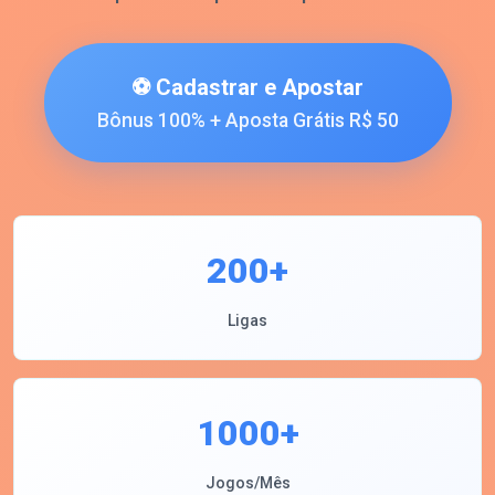
⚽ Cadastrar e Apostar
Bônus 100% + Aposta Grátis R$ 50
200+
Ligas
1000+
Jogos/Mês