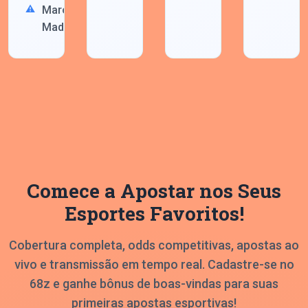
March
Madness
Comece a Apostar nos Seus
Esportes Favoritos!
Cobertura completa, odds competitivas, apostas ao
vivo e transmissão em tempo real. Cadastre-se no
68z e ganhe bônus de boas-vindas para suas
primeiras apostas esportivas!