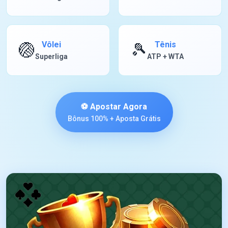
Vôlei
Tênis
🏐
🎾
Superliga
ATP + WTA
⚽ Apostar Agora
Bônus 100% + Aposta Grátis